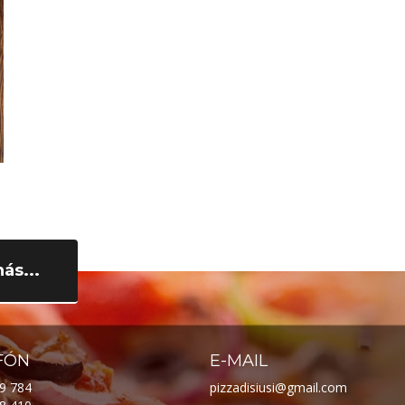
ás...
FÓN
E-MAIL
9 784
pizzadisiusi@gmail.com